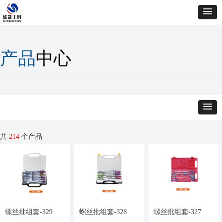
产品
中心
共
214
个产品
螺丝批组套-329
螺丝批组套-328
螺丝批组套-327